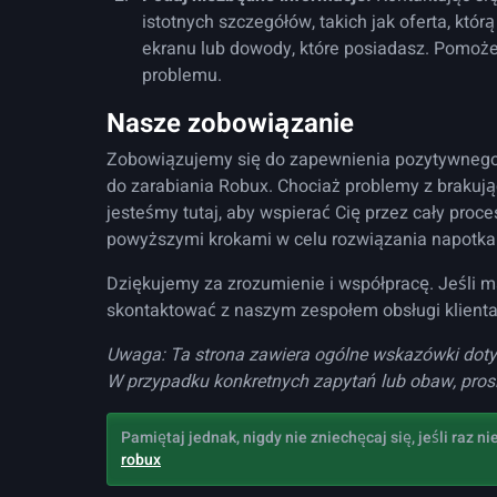
istotnych szczegółów, takich jak oferta, któr
ekranu lub dowody, które posiadasz. Pomoże
problemu.
Nasze zobowiązanie
Zobowiązujemy się do zapewnienia pozytywnego 
do zarabiania Robux. Chociaż problemy z brakuj
jesteśmy tutaj, aby wspierać Cię przez cały proc
powyższymi krokami w celu rozwiązania napotk
Dziękujemy za zrozumienie i współpracę. Jeśli m
skontaktować z naszym zespołem obsługi klienta
Uwaga: Ta strona zawiera ogólne wskazówki dot
W przypadku konkretnych zapytań lub obaw, prosi
Pamiętaj jednak, nigdy nie zniechęcaj się, jeśli raz 
robux