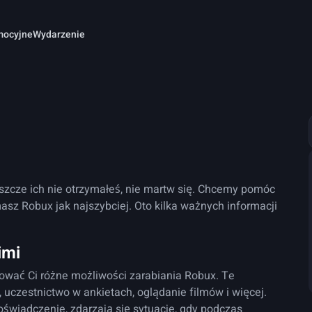
mocyjne
Wydarzenie
jeszcze ich nie otrzymałeś, nie martw się. Chcemy pomóc
masz Robux jak najszybciej. Oto kilka ważnych informacji
imi
ować Ci różne możliwości zarabiania Robux. Te
czestnictwo w ankietach, oglądanie filmów i więcej.
wiadczenie, zdarzają się sytuacje, gdy podczas