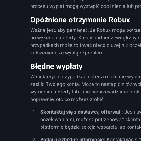
procesu wypłat mogą wystąpić opóźnienia lub pr
Opóźnione otrzymanie Robux
Ważne jest, aby pamiętać, że Robux mogą potrze
po wykonaniu oferty. Każdy partner zewnętrzny m
przypadkach może to trwać nieco dłużej niż ocz
założeniem, że wystąpił problem.
Błędne wypłaty
W niektórych przypadkach oferta może nie wypła
zasilić Twojego konta. Może to nastąpić z różnyc
wymagania oferty lub inne nieprzewidziane proble
poprawnie, oto co możesz zrobić:
Skontaktuj się z dostawcą offerwall:
Jeśli u
oczekiwaniami, możesz potrzebować skontak
platformie będzie sekcja wsparcia lub konta
Podaj niezbędne informacje:
Kontaktując się