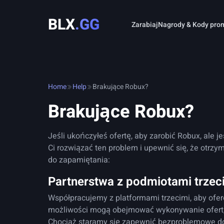
BLX
.GG
Zarabiaj
Nagrody & Kody pro
Home
Help
Brakujące Robux?
Brakujące Robux?
Jeśli ukończyłeś ofertę, aby zarobić Robux, ale 
Ci rozwiązać ten problem i upewnić się, że otrzy
do zapamiętania:
Partnerstwa z podmiotami trzec
Współpracujemy z platformami trzecimi, aby ofer
możliwości mogą obejmować wykonywanie ofert, u
Chociaż staramy się zapewnić bezproblemowe doś