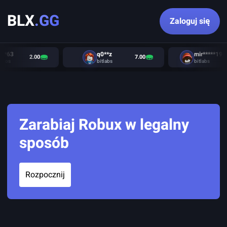
BLX
.GG
Zaloguj się
***63
q0**z
mir*****190
2.00
7.00
udios
bitlabs
bitlabs
Zarabiaj Robux w legalny
sposób
Rozpocznij