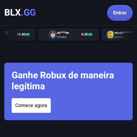
BLX
.GG
Entrar
***23
ro***vn
wosh******ye
15.40
0.35
bitlabs
prime
Ganhe Robux de maneira
legítima
Comece agora